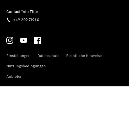
Sprinter
Tourer
Sprinter
Pritschenfahrzeug
eSprinter
Pritschenfahrzeug
- elektrisch
Sprinter
Fahrgestell
eSprinter
Fahrgestell
- elektrisch
Vito
Vito
Kastenwagen