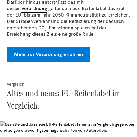
Darüber hinaus unterstützt das mit
Konfigurator
dieser
Verordnung
Kontakt
geltende, neue Reifenlabel das Ziel
der EU, bis zum Jahr 2050 Klimaneutralität zu erreichen.
Probefahrt
Der Straßenverkehr und die Reduzierung der dadurch
vereinbaren
entstehenden CO
Ansprechpartner
-Emissionen spielen bei der
2
Erreichung dieses Ziels eine große Rolle.
finden
Beratung
vereinbaren
Servicetermin
Mehr zur Verordnung erfahren
vereinbaren
Tel: +49
202 7191 0
Vergleich
Altes und neues EU-Reifenlabel im
Vergleich.
Kaufen