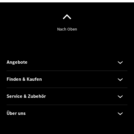
Gewerbekunden
Finanzierung
Privatkunden
Finanzierung
Gewerbekunden
Mercedes-
Benz
Store
Gebrauchtwagensuche
Elektrotransporter
Sprinter
Sprinter
Kastenwagen
eSprinter
Kastenwagen
- elektrisch