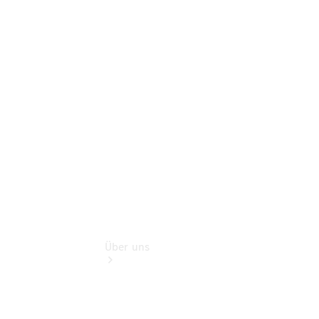
Schadenhilfe
Service für
Reisemobile
Teile &
Zubehör
Rückrufe &
Umrüstungen
Über uns