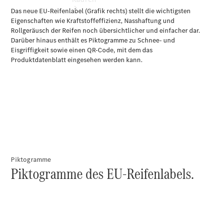
Übersicht
Neuwagenangebote
Übersicht
Piktogramme
Piktogramme des EU-Reifenlabels.
Transporter
Highlights
Leasing
Privatkunden
Leasing