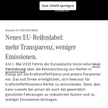
Zum Inhalt springen
Anbieter
Neues EU-Reifenlabel
Anbieter
Neues EU-Reifenlabel:
Übersicht
mehr Transparenz, weniger
Emissionen.
Am 1. Mai 2021 führte die Europäische Union eine
neue
Verordnung
über die Kennzeichnung von Reifen in
Bezug auf die Kraftstoffeffizienz und andere Parameter
ein. Das soll Ihnen ermöglichen, sich bewusst für
Startseite
kraftstoffeffizientere Reifen zu entscheiden. Denn dies
Modellübersicht
kann sowohl bei privat als auch bei gewerblich
Servicetermin
genutzten Fahrzeugen zu reduzierten Kosten und zu
buchen
weniger Emissionen beitragen.
Probefahrt
vereinbaren