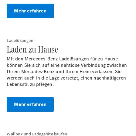
Privatkunden
Finanzierung
Mehr erfahren
Gewerbekunden
Kurzfristig
verfügbare
Angebote
V-Klasse
Ladelösungen.
V-Klasse
Laden zu Hause
Marco Polo
Limousinen
Mit den Mercedes-Benz Ladelösungen für zu Hause
können Sie sich auf eine nahtlose Verbindung zwischen
Ihrem Mercedes-Benz und Ihrem Heim verlassen. Sie
werden auch in die Lage versetzt, einen nachhaltigeren
Lebensstil zu pflegen.
Der
Mehr erfahren
elektrische
CLA mit EQ-
Technologie
Der neue
Wallbox und Ladegeräte kaufen
CLA