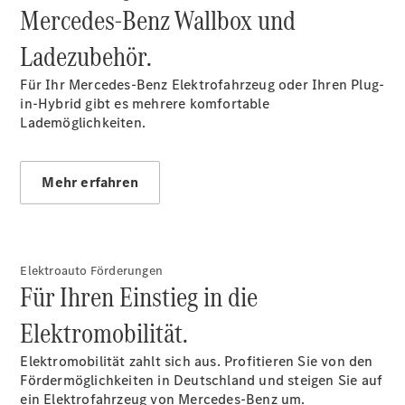
Mercedes-Benz Wallbox und
EQE
Limousine -
Ladezubehör.
elektrisch
EQS
Für Ihr Mercedes-Benz Elektrofahrzeug oder Ihren Plug-
Limousine -
in-Hybrid gibt es mehrere komfortable
elektrisch
Lademöglichkeiten.
C-Klasse
Limousine
C-Klasse
Mehr erfahren
Limousine -
elektrisch
E-Klasse
Limousine
S-Klasse
Elektroauto Förderungen
Limousine
Für Ihren Einstieg in die
S-Klasse
Lang
Elektromobilität.
Mercedes-
Maybach S-
Elektromobilität zahlt sich aus. Profitieren Sie von den
Klasse
Fördermöglichkeiten in Deutschland und steigen Sie auf
SUVs
ein Elektrofahrzeug von Mercedes-Benz um.