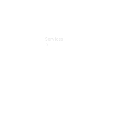
Services
Übersicht
Serviceangebote
Reifen &
Kompletträder
Teile &
Zubehör
Pannen- &
Schadenhilfe