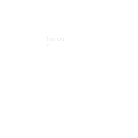
Über uns
Übersicht
Nachhaltigkeit
Kontakt