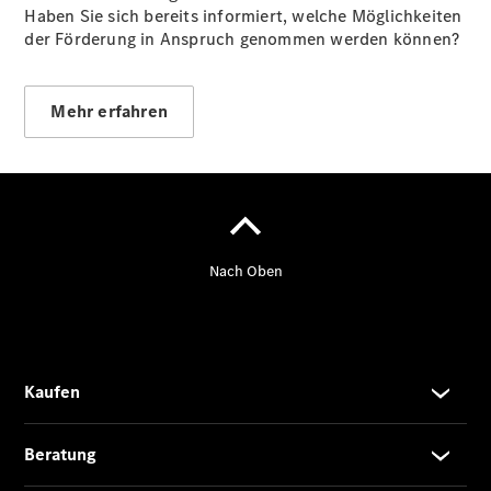
Haben Sie sich bereits informiert, welche Möglichkeiten
der Förderung in Anspruch genommen werden können?
Mehr erfahren
EQA –
elektrisch
EQE SUV –
elektrisch
EQS SUV –
elektrisch
G-Klasse –
elektrisch
Mercedes-
Maybach
EQS SUV –
elektrisch
GLA
Der neue
GLB
Der neue