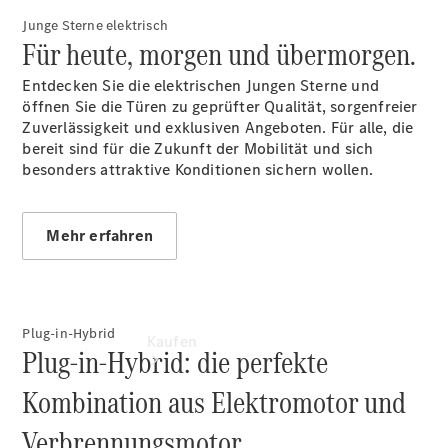
buchen
Junge Sterne elektrisch
Probefahrt
Für heute, morgen und übermorgen.
vereinbaren
Konfigurator
Entdecken Sie die elektrischen Jungen Sterne und
Modellübersicht
öffnen Sie die Türen zu geprüfter Qualität, sorgenfreier
Tel: +49
Zuverlässigkeit und exklusiven Angeboten. Für alle, die
202 7191 0
bereit sind für die Zukunft der Mobilität und sich
besonders attraktive Konditionen sichern wollen.
Mehr erfahren
Plug-in-Hybrid
Kaufen
Plug-in-Hybrid: die perfekte
Kombination aus Elektromotor und
Verbrennungsmotor.