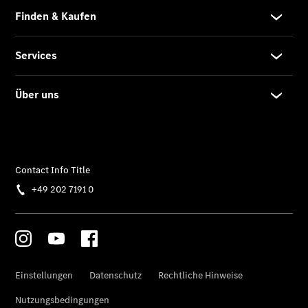
GLB –
elektrisch
Der neue
GLC SUV –
elektrisch
GLC SUV
GLC Coupé
GLE SUV
GLE Coupé
GLS
Mercedes-
Maybach
GLS
G-Klasse
T-Modelle
/ Kombis