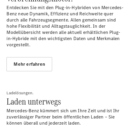
Entdecken Sie mit den Plug-in-Hybriden von Mercedes-
Benz neue Dynamik, Effizienz und Reichweite quer
Übersicht
durch alle Fahrzeugsegmente. Allen gemeinsam sind
140 Jahre
hohe Flexibilität und Alltagstauglichkeit. In der
Innovation
Modellübersicht werden alle aktuell erhältlichen Plug-
Mercedes-
in-Hybride mit den wichtigsten Daten und Merkmalen
Benz
vorgestellt.
Store
Neuwagenangebote
Mehr erfahren
Ladelösungen.
Best Deal
Laden unterwegs
Leasing
Privatkunden
Mercedes-Benz kümmert sich um Ihre Zeit und ist Ihr
Leasing
zuverlässiger Partner beim öffentlichen Laden – Sie
Gewerbekunden
können überall und jederzeit laden.
Finanzierung