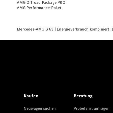
AMG Offroad Package
PRO
AMG
Performance-Paket
Mercedes-AMG G 63 | Energieverbrauch kombiniert: 15