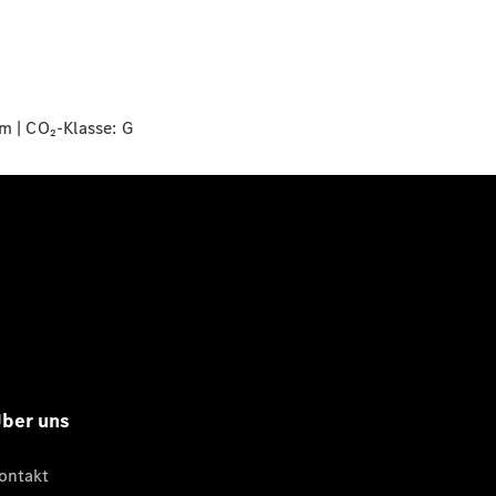
m | CO₂-Klasse:
G