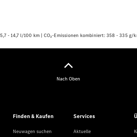
Übersicht
140 Jahre
Innovation
,7 - 14,7 l/100 km | CO₂-Emissionen kombiniert: 358 - 335 g/k
Mercedes-
Benz
Store
Neuwagenangebote
Best Deal
Leasing
Privatkunden
Leasing
Gewerbekunden
Finanzierung