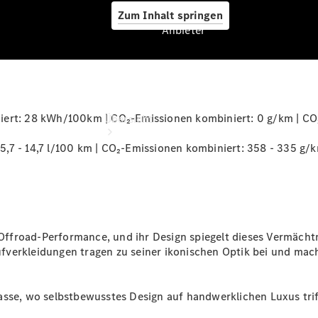
Zum Inhalt springen
Anbieter
Anbieter
iert: 28 kWh/100km | CO₂-Emissionen kombiniert: 0 g/km | CO
Übersicht
,7 - 14,7 l/100 km | CO₂-Emissionen kombiniert: 358 - 335 g/k
Startseite
 Offroad-Performance, und ihr Design spiegelt dieses Vermächtni
Ansprechpartner
fverkleidungen tragen zu seiner ikonischen Optik bei und mac
finden
Beratung
vereinbaren
sse, wo selbstbewusstes Design auf handwerklichen Luxus triff
Servicetermin