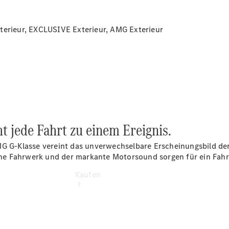
buchen
Probefahrt
vereinbaren
terieur, EXCLUSIVE Exterieur, AMG Exterieur
Konfigurator
Modellübersicht
Tel: +49
202 7191 0
 jede Fahrt zu einem Ereignis.
AMG G-Klasse vereint das unverwechselbare Erscheinungsbild 
 Fahrwerk und der markante Motorsound sorgen für ein Fahrerl
Kaufen