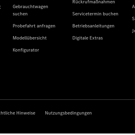
Privatkunden
Finanzierung
Gewerbekunden
Kurzfristig
verfügbare
Angebote
V-Klasse
V-Klasse
Marco Polo
Limousinen
Der
elektrische
CLA mit EQ-
Technologie
Der neue
CLA