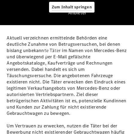
Zum Inhalt springen
Anbieter
Aktuell verzeichnen ermittelnde Behörden eine
Anbieter
deutliche Zunahme von Betrugsversuchen, bei denen
Übersicht
bislang unbekannte Täter im Namen von Mercedes-Benz
und überwiegend per E‑Mail gefälschte
Angebotskataloge, Kaufverträge und Rechnungen
versenden. Dabei handelt es sich um
Täuschungsversuche. Die angebotenen Fahrzeuge
existieren nicht. Die Täter erwecken den Eindruck eines
legitimen Verkaufsangebots von Mercedes‑Benz oder
autorisierten Vertriebspartnern. Ziel dieser
Startseite
betrügerischen Aktivitäten ist es, potenzielle Kundinnen
Ansprechpartner
und Kunden zur Zahlung für nicht existierende
finden
Gebrauchtwagen zu bewegen.
Beratung
vereinbaren
Um Vertrauen zu erwecken, nutzen die Täter bei der
Servicetermin
Bewerbung nicht existierender Gebrauchtwagen häufig