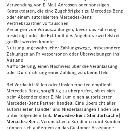
Privatkunden
Verwendung von E-Mail-Adressen oder sonstigen
Finanzierung
Kontaktdaten, die eine Zugehörigkeit zu Mercedes-Benz
Gewerbekunden
oder einem autorisierten Mercedes-Benz
Kurzfristig
Vertriebspartner vortäuschen
verfügbare
Verlangen von Vorauszahlungen, bevor das Fahrzeug
Angebote
besichtigt oder die Echtheit des Angebots zweifelsfrei
V-Klasse
geklärt werden konnte
V-Klasse
Nutzung ungewöhnlicher Zahlungswege, insbesondere
Marco Polo
Zahlungen an Privatpersonen oder Überweisungen ins
Limousinen
Ausland
Aufforderung, einen Nachweis über die Veranlassung
oder Durchführung einer Zahlung zu übermitteln
Bei Verdachtsfällen oder Unsicherheiten empfiehlt
Mercedes-Benz, sorgfältig zu überprüfen, ob es sich
beim Absender einer E-Mail um einen autorisierten
Der
Mercedes-Benz Partner handelt. Eine Übersicht aller
elektrische
autorisierten Händler und Niederlassungen finden Sie
CLA mit EQ-
unter folgendem Link:
Mercedes-Benz Standortsuche |
Technologie
Mercedes-Benz.
Verunsicherte Kundinnen und Kunden
Der neue
können sich außerdem an das Customer Assistance
CLA