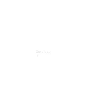
Pollenfilterung
Services
Übersicht
Serviceangebote
Reifen &
Kompletträder