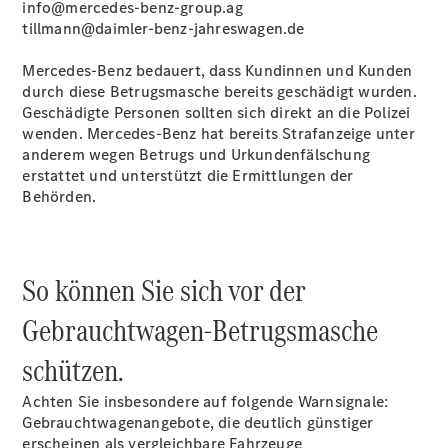
info@mercedes-benz-group.ag
tillmann@daimler-benz-jahreswagen.de
Übersicht
Mercedes‑Benz bedauert, dass Kundinnen und Kunden
140 Jahre
durch diese Betrugsmasche bereits geschädigt wurden.
Innovation
Geschädigte Personen sollten sich direkt an die Polizei
Mercedes-
wenden. Mercedes‑Benz hat bereits Strafanzeige unter
Benz
anderem wegen Betrugs und Urkundenfälschung
Store
erstattet und unterstützt die Ermittlungen der
Neuwagenangebote
Behörden.
So können Sie sich vor der
Gebrauchtwagen-Betrugsmasche
Best Deal
Leasing
schützen.
Privatkunden
Leasing
Achten Sie insbesondere auf folgende Warnsignale:
Gewerbekunden
Gebrauchtwagenangebote, die deutlich günstiger
Finanzierung
erscheinen als vergleichbare Fahrzeuge