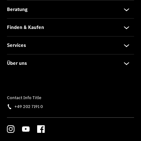
elektrisch
Der neue
GLB
Der neue
GLB –
elektrisch
Der neue
GLC SUV –
elektrisch
GLC SUV
GLC Coupé
GLE SUV
GLE Coupé
GLS
Mercedes-
Maybach
GLS
G-Klasse
T-Modelle
/ Kombis