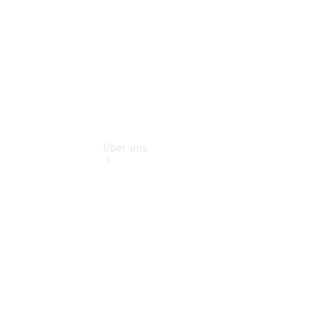
Extras
Über uns
Übersicht
Nachhaltigkeit
Kontakt