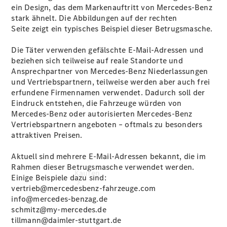
buchen
ein Design, das dem Markenauftritt von Mercedes‑Benz
Probefahrt
stark ähnelt. Die Abbildungen auf der rechten
vereinbaren
Seite zeigt ein typisches Beispiel dieser Betrugsmasche.
Konfigurator
Modellübersicht
Die Täter verwenden gefälschte E‑Mail‑Adressen und
Tel: +49
beziehen sich teilweise auf reale Standorte und
202 7191 0
Ansprechpartner von Mercedes‑Benz Niederlassungen
und Vertriebspartnern, teilweise werden aber auch frei
erfundene Firmennamen verwendet. Dadurch soll der
Eindruck entstehen, die Fahrzeuge würden von
Mercedes‑Benz oder autorisierten Mercedes-Benz
Vertriebspartnern angeboten – oftmals zu besonders
attraktiven Preisen.
Aktuell sind mehrere E‑Mail‑Adressen bekannt, die im
Rahmen dieser Betrugsmasche verwendet werden.
Kaufen
Einige Beispiele dazu sind:
vertrieb@mercedesbenz-fahrzeuge.com
info@mercedes-benzag.de
schmitz@my-mercedes.de
tillmann@daimler-stuttgart.de