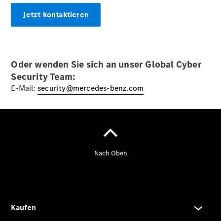
Jetzt kontaktieren
Oder wenden Sie sich an unser Global Cyber
Der neue
Security Team:
GLA
Der neue
E-Mail:
security@mercedes-benz.com
elektrische
GLA
EQA –
elektrisch
EQE SUV –
elektrisch
EQS SUV –
elektrisch
G-Klasse –
elektrisch
Mercedes-
Maybach
EQS SUV –