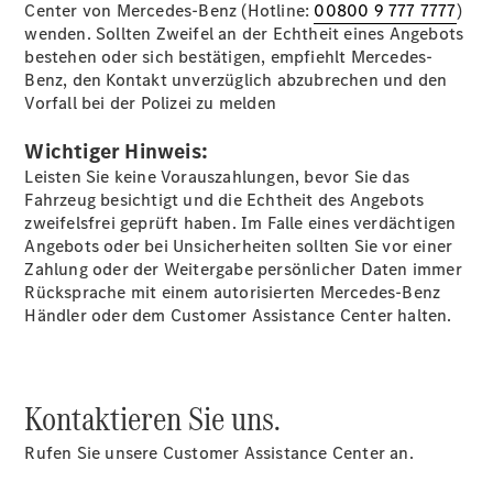
Center von Mercedes-Benz (Hotline:
00800 9 777 7777
)
EQE
wenden. Sollten Zweifel an der Echtheit eines Angebots
Limousine -
bestehen oder sich bestätigen, empfiehlt Mercedes-
elektrisch
Benz, den Kontakt unverzüglich abzubrechen und den
EQS
Vorfall bei der Polizei zu melden
Limousine -
elektrisch
Wichtiger Hinweis:
C-Klasse
Leisten Sie keine Vorauszahlungen, bevor Sie das
Limousine
Fahrzeug besichtigt und die Echtheit des Angebots
C-Klasse
zweifelsfrei geprüft haben. Im Falle eines verdächtigen
Limousine -
Angebots oder bei Unsicherheiten sollten Sie vor einer
elektrisch
Zahlung oder der Weitergabe persönlicher Daten immer
E-Klasse
Rücksprache mit einem autorisierten Mercedes-Benz
Limousine
Händler oder dem Customer Assistance Center halten.
S-Klasse
Limousine
S-Klasse
Lang
Kontaktieren Sie uns.
Mercedes-
Maybach S-
Rufen Sie unsere Customer Assistance Center an.
Klasse
SUVs