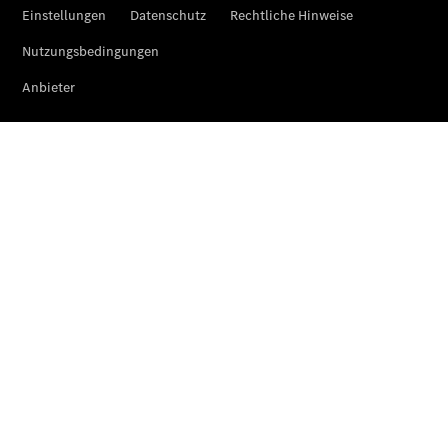
Der
brandneue
CLA
Shooting
Brake
Der
elektrische
CLA
Shooting
Brake
CLA
Shooting
Brake