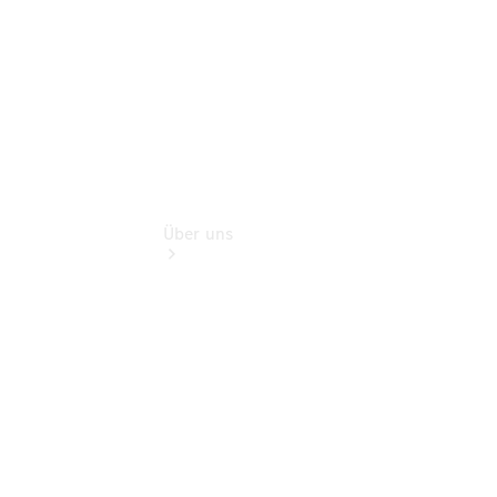
Extras
Über uns
Übersicht
Nachhaltigkeit
Kontakt