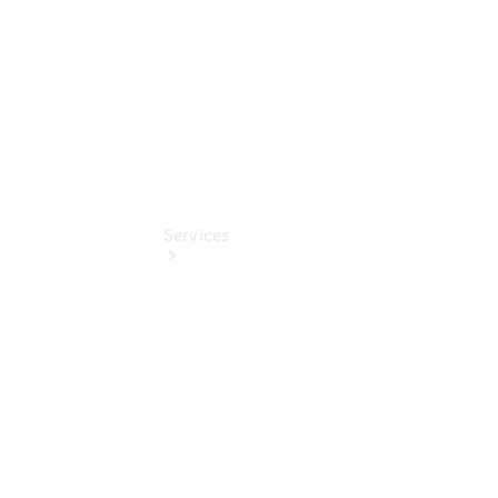
Pollenfilterung
Services
Übersicht
Serviceangebote
Reifen &
Kompletträder