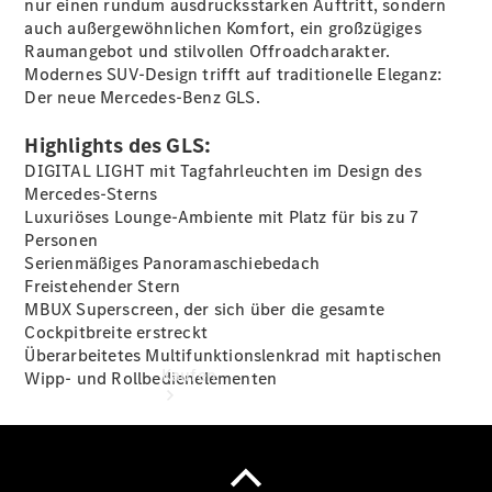
nur einen rundum ausdrucksstarken Auftritt, sondern
buchen
auch außergewöhnlichen Komfort, ein großzügiges
Probefahrt
Raumangebot und stilvollen Offroadcharakter.
vereinbaren
Modernes SUV-Design trifft auf traditionelle Eleganz:
Konfigurator
Der neue Mercedes-Benz GLS.
Modellübersicht
Tel: +49
Highlights des GLS:
202 7191 0
DIGITAL LIGHT mit Tagfahrleuchten im Design des
Mercedes-Sterns
Luxuriöses Lounge-Ambiente mit Platz für bis zu 7
Personen
Serienmäßiges Panoramaschiebedach
Freistehender Stern
MBUX Superscreen, der sich über die gesamte
Cockpitbreite erstreckt
Überarbeitetes Multifunktionslenkrad mit haptischen
Kaufen
Wipp- und Rollbedienelementen