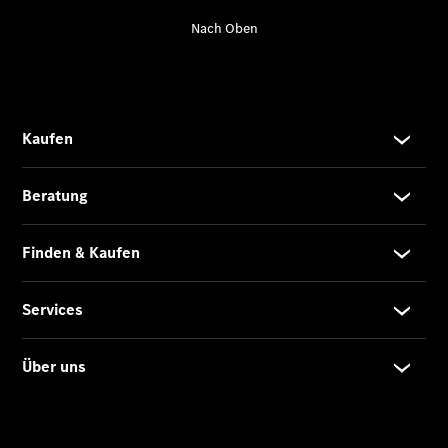
Übersicht
140 Jahre
Innovation
Mercedes-
Benz
Store
Neuwagenangebote
Best Deal
Leasing
Privatkunden
Leasing
Gewerbekunden
Finanzierung