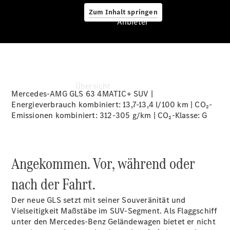
Zum Inhalt springen
Anbieter
Anbieter
Übersicht
Mercedes-AMG GLS 63 4MATIC+ SUV |
Energieverbrauch kombiniert: 13,7-13,4 l/100 km | CO₂-
Emissionen kombiniert: 312-305 g/km | CO₂-Klasse:
G
Angekommen. Vor, während oder
Startseite
nach der Fahrt.
Ansprechpartner
finden
Der neue GLS setzt mit seiner Souveränität und
Beratung
Vielseitigkeit Maßstäbe im SUV-Segment. Als Flaggschiff
vereinbaren
unter den Mercedes-Benz Geländewagen bietet er nicht
Servicetermin