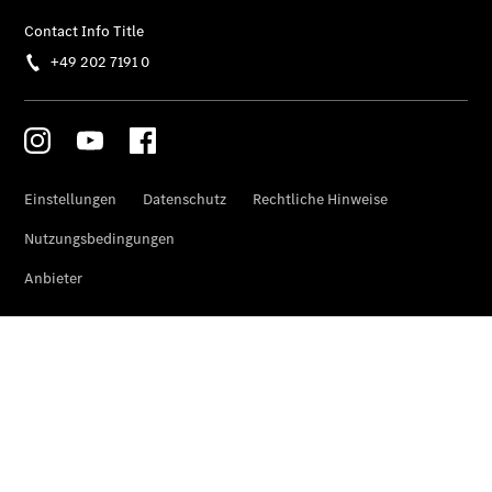
Privatkunden
Finanzierung
Gewerbekunden
Kurzfristig
verfügbare
Angebote
V-Klasse
V-Klasse
Marco Polo
Limousinen
Der
elektrische
CLA mit EQ-
Technologie
Der neue
CLA