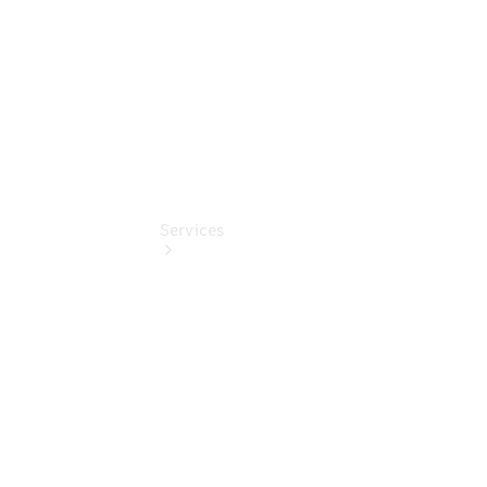
Pollenfilterung
Services
Übersicht
Serviceangebote
Reifen &
Kompletträder