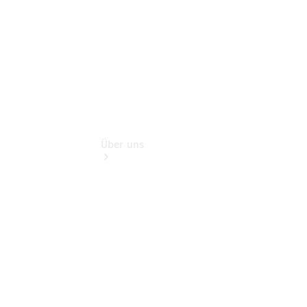
Extras
Über uns
Übersicht
Nachhaltigkeit
Kontakt