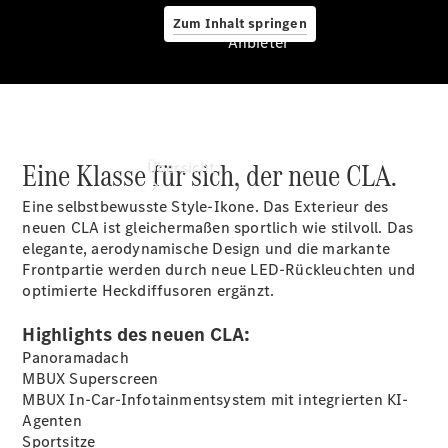
Zum Inhalt springen
Anbieter
Anbieter
Eine Klasse für sich, der neue CLA.
Übersicht
Eine selbstbewusste Style-Ikone. Das Exterieur des
neuen CLA ist gleichermaßen sportlich wie stilvoll. Das
elegante, aerodynamische Design und die markante
Frontpartie werden durch neue LED-Rückleuchten und
optimierte Heckdiffusoren ergänzt.
Startseite
Highlights des neuen CLA:
Ansprechpartner
Panoramadach
finden
MBUX
Superscreen
Beratung
MBUX In-Car-Infotainmentsystem mit integrierten KI-
vereinbaren
Agenten
Servicetermin
Sportsitze