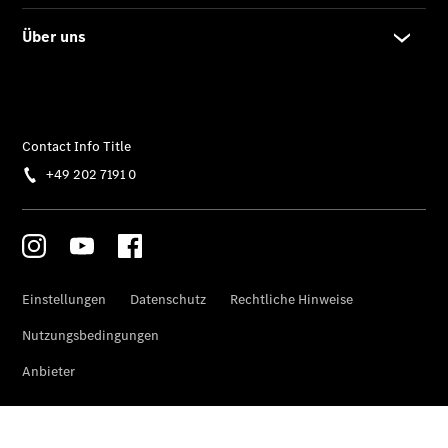
Übersicht
140 Jahre
Innovation
Mercedes-
Benz
Store
Neuwagenangebote
Best Deal
Leasing
Privatkunden
Leasing
Gewerbekunden
Finanzierung