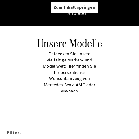
CLE
Zum Inhalt springen
Cabriolet
Anbieter
Mercedes-
AMG SL
Roadster
Mercedes-
Unsere Modelle
Maybach SL
Monogram
Entdecken Sie unsere
Series
vielfältige Marken- und
Vans &
Modellwelt: Hier finden Sie
Reisemobile
Ihr persönliches
Wunschfahrzeug von
Mercedes-Benz, AMG oder
Maybach.
EQT -
elektrisch
Filter:
EQV -