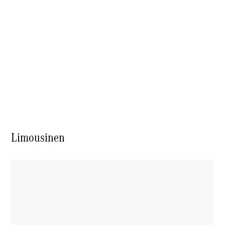
Store
Services
Limousinen
Übersicht
Serviceangebote
Reifen &
Kompletträder
Teile &