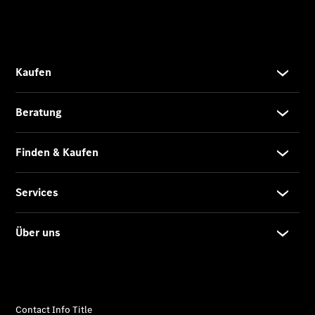
Privatkunden
Finanzierung
Gewerbekunden
Kurzfristig
verfügbare
Angebote
V-Klasse
V-Klasse
Marco Polo
Limousinen
Der
elektrische
CLA mit EQ-
Technologie
Der neue
CLA