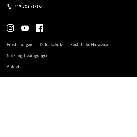
EQE
Limousine -
elektrisch
EQS
Limousine -
elektrisch
C-Klasse
Limousine
C-Klasse
Limousine -
elektrisch
E-Klasse
Limousine
S-Klasse
Limousine
S-Klasse
Lang
Mercedes-
Maybach S-
Klasse
SUVs