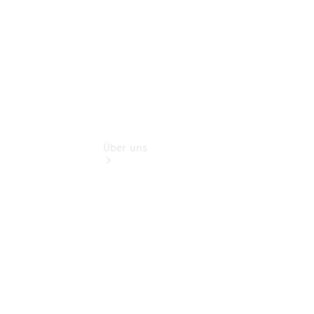
Extras
Über uns
Übersicht
Nachhaltigkeit
Kontakt