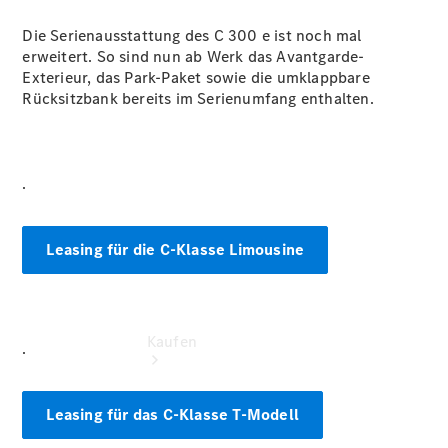
buchen
Probefahrt
Die Serienausstattung des C 300 e ist noch mal
vereinbaren
erweitert. So sind nun ab Werk das Avantgarde-
Konfigurator
Exterieur, das Park-Paket sowie die umklappbare
Modellübersicht
Rücksitzbank bereits im Serienumfang enthalten.
Tel: +49
202 7191 0
.
Leasing für die C-Klasse Limousine
Kaufen
.
Leasing für das C-Klasse T-Modell