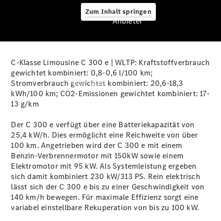
Zum Inhalt springen
Anbieter
C-Klasse Limousine C 300 e | WLTP: Kraftstoffverbrauch
Anbieter
gewichtet kombiniert: 0,8-0,6 l/100 km;
Übersicht
Stromverbrauch gewichtet kombiniert: 20,6-18,3
kWh/100 km; CO2-Emissionen gewichtet kombiniert: 17-
13
g/km
Der C 300 e verfügt über eine Batteriekapazität von
25,4 kW/h. Dies ermöglicht eine Reichweite von über
100 km. Angetrieben wird der C 300 e mit einem
Benzin-Verbrennermotor mit 150kW sowie einem
Startseite
Elektromotor mit 95 kW. Als Systemleistung ergeben
Ansprechpartner
sich damit kombiniert 230 kW/313 PS. Rein elektrisch
finden
lässt sich der C 300 e bis zu einer Geschwindigkeit von
Beratung
140 km/h bewegen. Für maximale Effizienz sorgt eine
vereinbaren
variabel einstellbare Rekuperation von bis zu 100 kW.
Servicetermin