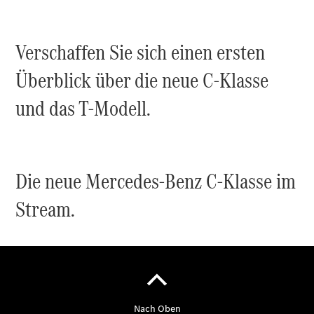
Übersicht
Verschaffen Sie sich einen ersten
140 Jahre
Innovation
Überblick über die neue C-Klasse
Mercedes-
Benz
und das T-Modell.
Store
Neuwagenangebote
Die neue Mercedes-Benz C-Klasse im
Stream.
Best Deal
Leasing
Privatkunden
Leasing
Gewerbekunden
Finanzierung