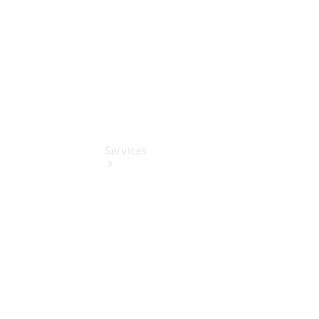
Pollenfilterung
Services
Übersicht
Serviceangebote
Reifen &
Kompletträder