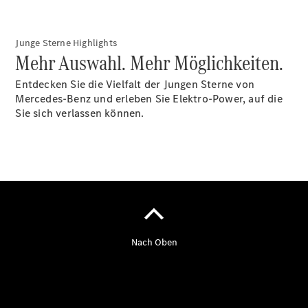
Privatkunden
Finanzierung
Gewerbekunden
Junge Sterne Highlights
Kurzfristig
Mehr Auswahl. Mehr Möglichkeiten.
verfügbare
Angebote
Entdecken Sie die Vielfalt der Jungen Sterne von
V-Klasse
Mercedes-Benz und erleben Sie Elektro-Power, auf die
V-Klasse
Sie sich verlassen können.
Marco Polo
Limousinen
Der
elektrische
CLA mit EQ-
Technologie
Der neue
CLA