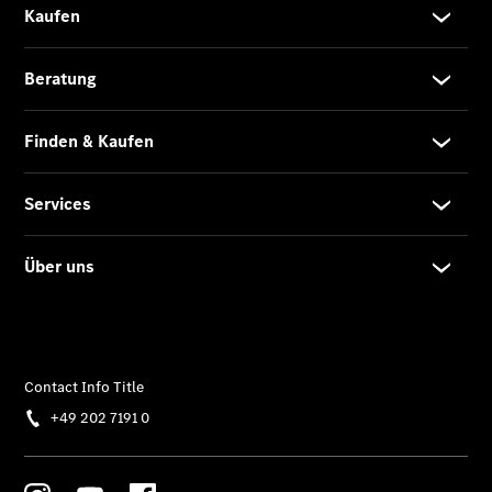
EQE
Limousine -
elektrisch
EQS
Limousine -
elektrisch
C-Klasse
Limousine
C-Klasse
Limousine -
elektrisch
E-Klasse
Limousine
S-Klasse
Limousine
S-Klasse
Lang
Mercedes-
Maybach S-
Klasse
SUVs