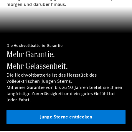
morgen und darüber hinaus.
Übersicht
140 Jahre
Innovation
Mercedes-
Benz
Die Hochvoltbatterie-Garantie
Store
Mehr Garantie.
Neuwagenangebote
Mehr Gelassenheit.
Die Hochvoltbatterie ist das Herzstück des
vollelektrischen Jungen Sterns.
Mit einer
Garantie
von bis zu 10 Jahren bietet sie Ihnen
langfristige Zuverlässigkeit und ein gutes Gefühl bei
Best Deal
jeder Fahrt.
Leasing
Privatkunden
Leasing
Junge Sterne entdecken
Gewerbekunden
Finanzierung