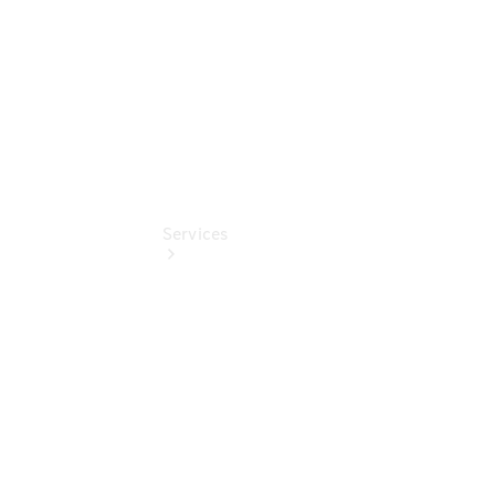
Pollenfilterung
Services
Übersicht
Serviceangebote
Reifen &
Kompletträder