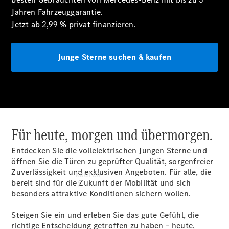
buchen
Jahren
Fahrzeuggarantie.
Probefahrt
Jetzt ab 2,99 % privat
finanzieren.
vereinbaren
Konfigurator
Modellübersicht
Junge Sterne suchen & kaufen
Tel: +49
202 7191 0
Für heute, morgen und übermorgen.
Entdecken Sie die vollelektrischen Jungen Sterne und
öffnen Sie die Türen zu geprüfter Qualität, sorgenfreier
Zuverlässigkeit und exklusiven Angeboten. Für alle, die
Kaufen
bereit sind für die Zukunft der Mobilität und sich
besonders attraktive Konditionen sichern wollen.
Steigen Sie ein und erleben Sie das gute Gefühl, die
richtige Entscheidung getroffen zu haben – heute,