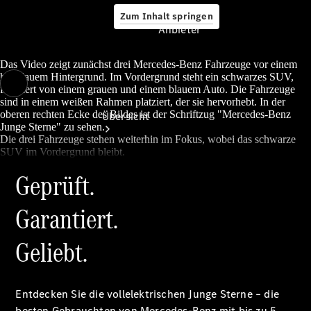
Zum Inhalt springen
Anbieter
Das Video zeigt zunächst drei Mercedes-Benz Fahrzeuge vor einem
hellblauem Hintergrund. Im Vordergrund steht ein schwarzes SUV,
flankiert von einem grauen und einem blauem Auto. Die Fahrzeuge
Anbieter
sind in einem weißen Rahmen platziert, der sie hervorhebt. In der
oberen rechten Ecke des Bildes ist der Schriftzug "Mercedes-Benz
Übersicht
Junge Sterne" zu sehen.
Die drei Fahrzeuge stehen weiterhin im Fokus, wobei das schwarze
SUV im Vordergrund bleibt.
Geprüft.
Garantiert.
Startseite
Geliebt.
Ansprechpartner
finden
Beratung
vereinbaren
Entdecken Sie die vollelektrischen Junge Sterne – die
Servicetermin
besten Gebrauchten von Mercedes-Benz mit bis zu 5