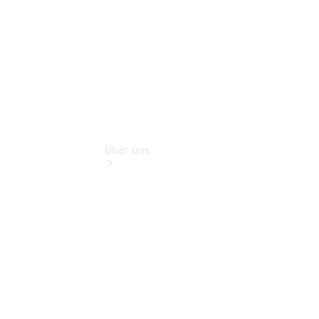
Extras
Über uns
Übersicht
Nachhaltigkeit
Kontakt