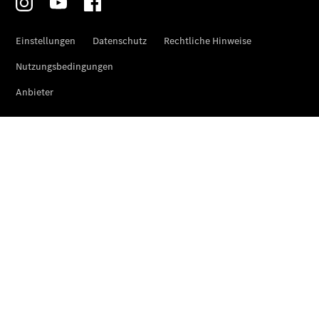
Der neue
GLA
Der neue
elektrische
GLA
EQA –
elektrisch
EQE SUV –
elektrisch
EQS SUV –
elektrisch
G-Klasse –
elektrisch
Mercedes-
Maybach
EQS SUV –